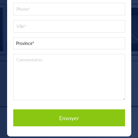
Envoyer
T