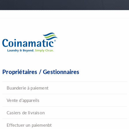
h
i
s
f
i
e
l
d
s
h
Propriétaires / Gestionnaires
o
u
Buanderie à paiement
l
d
Vente d’appareils
b
e
Casiers de livraison
l
Effectuer un paiemenbt
e